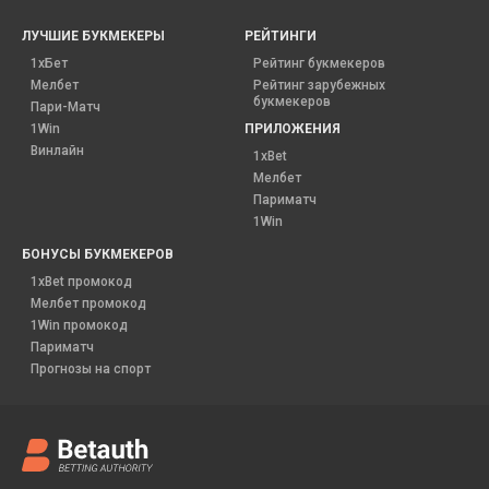
ЛУЧШИЕ БУКМЕКЕРЫ
РЕЙТИНГИ
1хБет
Рейтинг букмекеров
Мелбет
Рейтинг зарубежных
букмекеров
Пари-Матч
1Win
ПРИЛОЖЕНИЯ
Винлайн
1xBet
Мелбет
Париматч
1Win
БОНУСЫ БУКМЕКЕРОВ
1xBet промокод
Мелбет промокод
1Win промокод
Париматч
Прогнозы на спорт