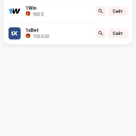
1Win
Сайт
900 $
1xBet
Сайт
100 EUR