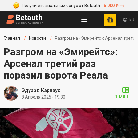
Получи специальный бонус от Betauth -
5 000 ₽
RU
Главная
Новости
Разгром на «Эмирейтс»: Арсенал третий
Разгром на «Эмирейтс»:
Арсенал третий раз
поразил ворота Реала
Эдуард Карнаух
1 мин.
8 Апреля 2025 - 19:30