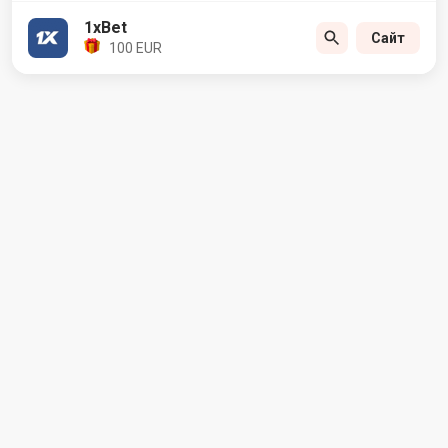
1xBet
Сайт
100 EUR