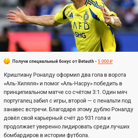
Получи специальный бонус от Betauth -
5 000 ₽
Криштиану Роналду оформил два гола в ворота
«Аль-Хиляля» и помог «Аль-Насру» победить в
принципиальном матче со счётом 3:1. Один мяч
португалец забил с игры, второй — с пенальти под
занавес встречи. Благодаря этому дублю Роналду
довёл свой карьерный счёт до 931 гола и
продолжает уверенно лидировать среди лучших
бомбардиров в истории футбола.