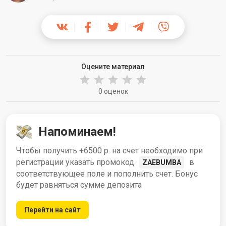
Оцените материал
0 оценок
Напоминаем!
Чтобы получить +6500 р. на счет необходимо при
регистрации указать промокод
в
ZAEBUMBA
соответствующее поле и пополнить счет. Бонус
будет равняться сумме депозита
Перейти на сайт