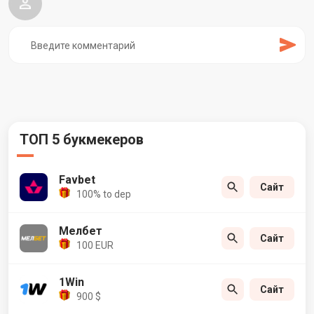
ТОП 5 букмекеров
Favbet
Сайт
100% to dep
Мелбет
Сайт
100 EUR
1Win
Сайт
900 $