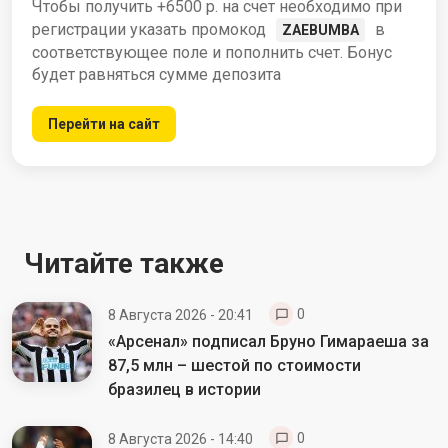
Чтобы получить +6500 р. на счет необходимо при
регистрации указать промокод
в
ZAEBUMBA
соответствующее поле и пополнить счет. Бонус
будет равняться сумме депозита
Перейти на сайт
Читайте также
0
8 Августа 2026 - 20:41
«Арсенал» подписал Бруно Гимараеша за
87,5 млн – шестой по стоимости
бразилец в истории
0
8 Августа 2026 - 14:40