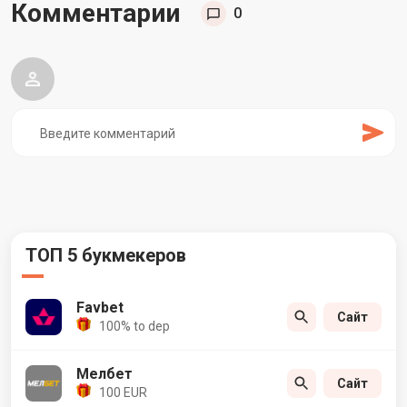
Комментарии
0
ТОП 5 букмекеров
Favbet
Сайт
100% to dep
Мелбет
Сайт
100 EUR