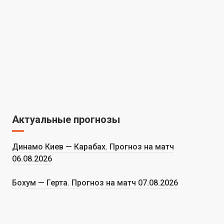
Актуальные прогнозы
Динамо Киев — Карабах. Прогноз на матч
06.08.2026
Бохум — Герта. Прогноз на матч 07.08.2026