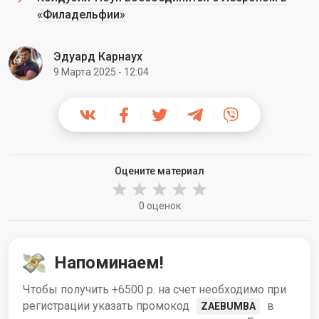
«Филадельфии»
Эдуард Карнаух
9 Марта 2025 - 12:04
Оцените материал
0 оценок
Напоминаем!
Чтобы получить +6500 р. на счет необходимо при
регистрации указать промокод
в
ZAEBUMBA