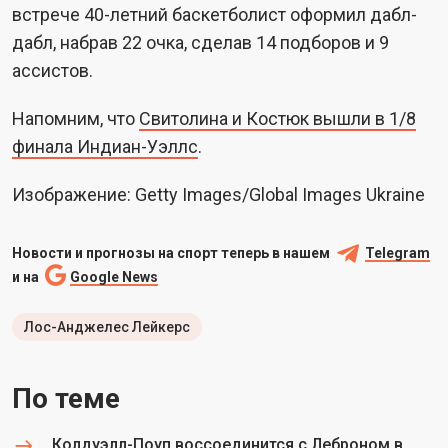
встрече 40-летний баскетболист оформил дабл-
дабл, набрав 22 очка, сделав 14 подборов и 9
ассистов.
Напомним, что
Свитолина и Костюк вышли в 1/8
финала Индиан-Уэллс
.
Изображение: Getty Images/Global Images Ukraine
Новости и прогнозы на спорт теперь в нашем
Telegram
и на
Google News
Лос-Анджелес Лейкерс
По теме
Колдуэлл-Поуп воссоединится с Леброном в