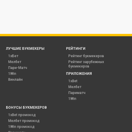
ЛУЧШИЕ БУКМЕКЕРЫ
РЕЙТИНГИ
1хБет
Рейтинг букмекеров
Мелбет
Рейтинг зарубежных
букмекеров
Пари-Матч
1Win
ПРИЛОЖЕНИЯ
Винлайн
1xBet
Мелбет
Париматч
1Win
БОНУСЫ БУКМЕКЕРОВ
1xBet промокод
Мелбет промокод
1Win промокод