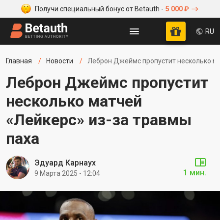
Получи специальный бонус от Betauth -
5 000 ₽
RU
Главная
Новости
Леброн Джеймс пропустит несколько ма
Леброн Джеймс пропустит
несколько матчей
«Лейкерс» из-за травмы
паха
Эдуард Карнаух
1 мин.
9 Марта 2025 - 12:04