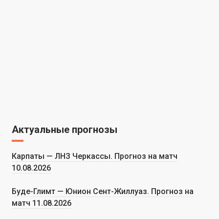
Актуальные прогнозы
Карпаты — ЛНЗ Черкассы. Прогноз на матч
10.08.2026
Буде-Глимт — Юнион Сент-Жиллуаз. Прогноз на
матч 11.08.2026