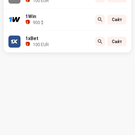
100 EUR
1Win
Сайт
900 $
1xBet
Сайт
100 EUR