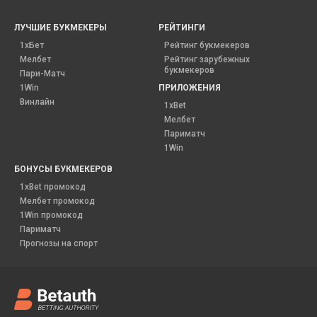
ЛУЧШИЕ БУКМЕКЕРЫ
РЕЙТИНГИ
1хБет
Рейтинг букмекеров
Мелбет
Рейтинг зарубежных
букмекеров
Пари-Матч
1Win
ПРИЛОЖЕНИЯ
Винлайн
1xBet
Мелбет
Париматч
1Win
БОНУСЫ БУКМЕКЕРОВ
1xBet промокод
Мелбет промокод
1Win промокод
Париматч
Прогнозы на спорт