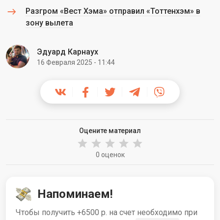
Разгром «Вест Хэма» отправил «Тоттенхэм» в
зону вылета
Эдуард Карнаух
16 Февраля 2025 - 11:44
Оцените материал
0 оценок
Напоминаем!
Чтобы получить +6500 р. на счет необходимо при