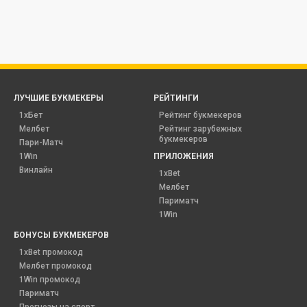
ЛУЧШИЕ БУКМЕКЕРЫ
РЕЙТИНГИ
1хБет
Рейтинг букмекеров
Мелбет
Рейтинг зарубежных
букмекеров
Пари-Матч
1Win
ПРИЛОЖЕНИЯ
Винлайн
1xBet
Мелбет
Париматч
1Win
БОНУСЫ БУКМЕКЕРОВ
1xBet промокод
Мелбет промокод
1Win промокод
Париматч