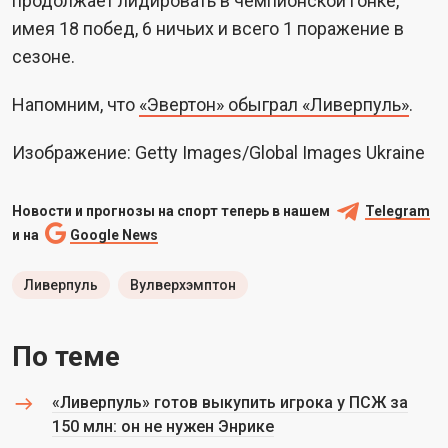
продолжает лидировать в чемпионской гонке,
имея 18 побед, 6 ничьих и всего 1 поражение в
сезоне.
Напомним, что
«Эвертон» обыграл «Ливерпуль»
.
Изображение: Getty Images/Global Images Ukraine
Новости и прогнозы на спорт теперь в нашем
Telegram
и на
Google News
Ливерпуль
Вулверхэмптон
По теме
«Ливерпуль» готов выкупить игрока у ПСЖ за
150 млн: он не нужен Энрике