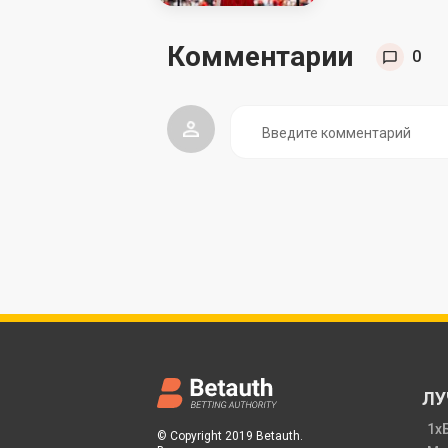
Комментарии
0
ЛУ
1х
© Copyright 2019 Betauth.