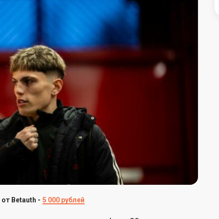
от Betauth -
5 000 рублей