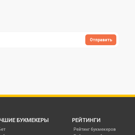
Отправить
ЧШИЕ БУКМЕКЕРЫ
РЕЙТИНГИ
Бет
Рейтинг букмекеров