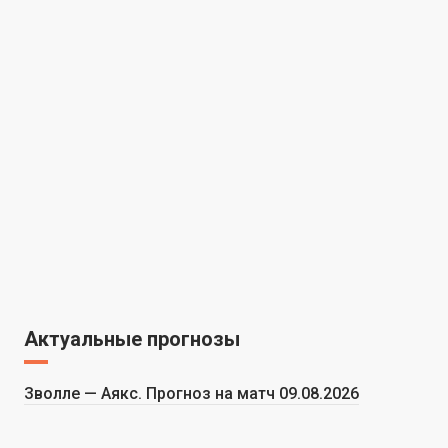
Актуальные прогнозы
Зволле — Аякс. Прогноз на матч 09.08.2026