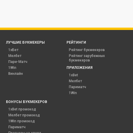
ЛУЧШИЕ БУКМЕКЕРЫ
РЕЙТИНГИ
1хБет
Рейтинг букмекеров
Мелбет
Рейтинг зарубежных
букмекеров
Пари-Матч
1Win
ПРИЛОЖЕНИЯ
Винлайн
1xBet
Мелбет
Париматч
1Win
БОНУСЫ БУКМЕКЕРОВ
1xBet промокод
Мелбет промокод
1Win промокод
Париматч