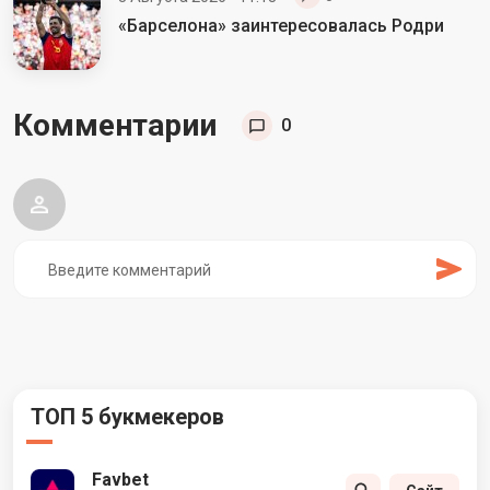
«Барселона» заинтересовалась Родри
Комментарии
0
ТОП 5 букмекеров
Favbet