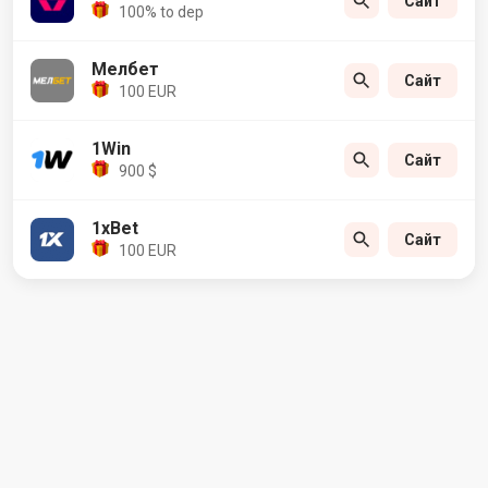
Сайт
100% to dep
Мелбет
Сайт
100 EUR
1Win
Сайт
900 $
1xBet
Сайт
100 EUR