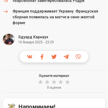
«Барселона» заинтересовалась Родри
Франция поддерживает Украину. Француская
сборная появилась на матче в сине-желтой
форме
Эдуард Карнаух
10 Января 2025 - 23:29
Оцените материал
0 оценок
Напоминаем!