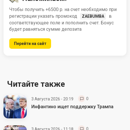
Чтобы получить +6500 р. на счет необходимо при
регистрации указать промокод
в
ZAEBUMBA
соответствующее поле и пополнить счет. Бонус
будет равняться сумме депозита
Перейти на сайт
Читайте также
0
3 Августа 2026 - 20:19
Инфантино ищет поддержку Трампа
0
3 Августа 2026 - 11:18