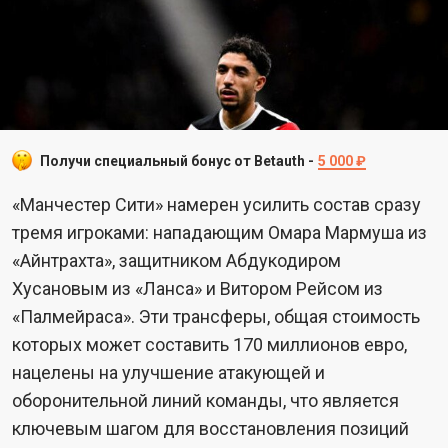
Получи специальный бонус от Betauth -
5 000 ₽
«Манчестер Сити» намерен усилить состав сразу
тремя игроками: нападающим Омара Мармуша из
«Айнтрахта», защитником Абдукодиром
Хусановым из «Ланса» и Витором Рейсом из
«Палмейраса». Эти трансферы, общая стоимость
которых может составить 170 миллионов евро,
нацелены на улучшение атакующей и
оборонительной линий команды, что является
ключевым шагом для восстановления позиций