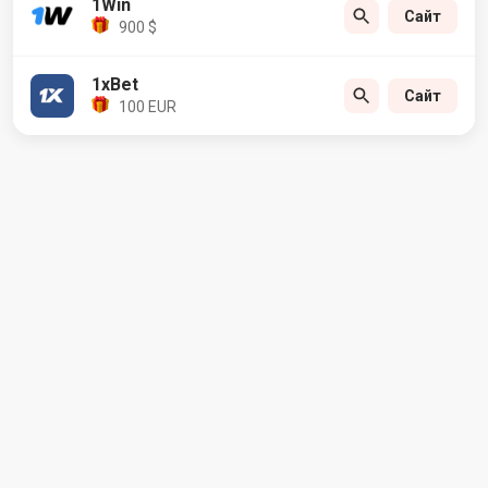
1Win
Сайт
900 $
1xBet
Сайт
100 EUR