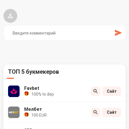
ТОП 5 букмекеров
Favbet
Сайт
100% to dep
Мелбет
Сайт
100 EUR