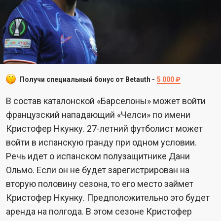
Получи специальный бонус от Betauth -
5 000 ₽
В состав каталонской «Барселоны» может войти
французский нападающий «Челси» по имени
Кристофер Нкунку. 27-летний футболист может
войти в испанскую гранду при одном условии.
Речь идет о испанском полузащитнике Дани
Ольмо. Если он не будет зарегистрирован на
вторую половину сезона, то его место займет
Кристофер Нкунку. Предположительно это будет
аренда на полгода. В этом сезоне Кристофер