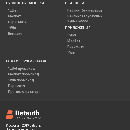
ЛУЧШИЕ БУКМЕКЕРЫ
РЕЙТИНГИ
1хБет
Рейтинг букмекеров
Мелбет
Рейтинг зарубежных
букмекеров
Пари-Матч
1Win
ПРИЛОЖЕНИЯ
Винлайн
1xBet
Мелбет
Париматч
1Win
БОНУСЫ БУКМЕКЕРОВ
1xBet промокод
Мелбет промокод
1Win промокод
Париматч
Прогнозы на спорт
© Copyright 2019 Betauth.
Все права защищены.