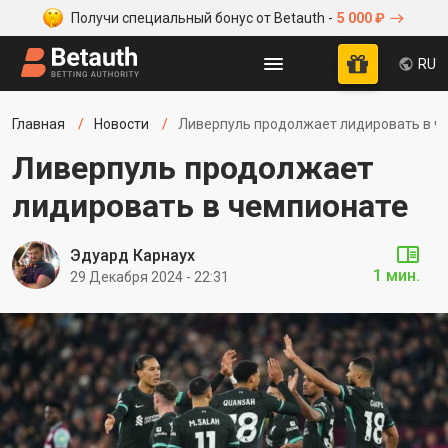
Получи специальный бонус от Betauth -
5 000 ₽
RU
Главная
Новости
Ливерпуль продолжает лидировать в ч
Ливерпуль продолжает
лидировать в чемпионате
Эдуард Карнаух
1 мин.
29 Декабря 2024 - 22:31