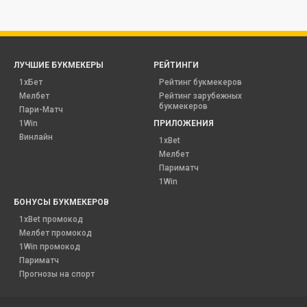
ЛУЧШИЕ БУКМЕКЕРЫ
РЕЙТИНГИ
1хБет
Рейтинг букмекеров
Мелбет
Рейтинг зарубежных
букмекеров
Пари-Матч
1Win
ПРИЛОЖЕНИЯ
Винлайн
1xBet
Мелбет
Париматч
1Win
БОНУСЫ БУКМЕКЕРОВ
1xBet промокод
Мелбет промокод
1Win промокод
Париматч
Прогнозы на спорт