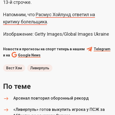
13-й строчке.
Напомним, что
Расмус Хойлунд ответил на
критику болельщика
.
Изображение: Getty Images/Global Images Ukraine
Новости и прогнозы на спорт теперь в нашем
Telegram
и на
Google News
Вест Хэм
Ливерпуль
По теме
Арсенал повторил оборонный рекорд
«Ливерпуль» готов выкупить игрока у ПСЖ за