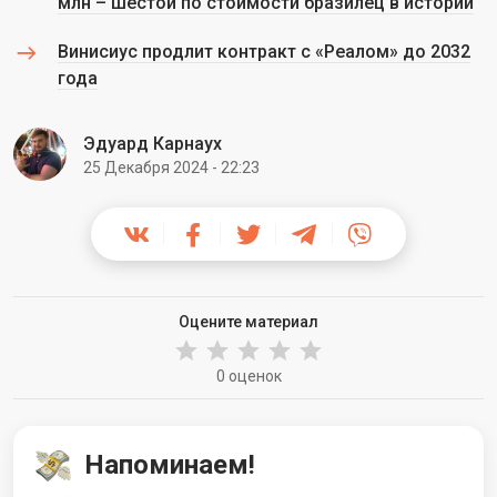
млн – шестой по стоимости бразилец в истории
Винисиус продлит контракт с «Реалом» до 2032
года
Эдуард Карнаух
25 Декабря 2024 - 22:23
Оцените материал
0 оценок
Напоминаем!