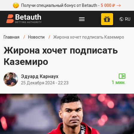
Получи специальный бонус от Betauth -
5 000 ₽
RU
Главная
Новости
Жирона хочет подписать Каземиро
Жирона хочет подписать
Каземиро
Эдуард Карнаух
1 мин.
25 Декабря 2024 - 22:23