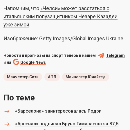
Напомним, что
«Челси» может расстаться с
итальянским полузащитником Чезаре Казадеи
уже зимой
.
Изображение: Getty Images/Global Images Ukraine
Новости и прогнозы на спорт теперь в нашем
Telegram
и на
Google News
Манчестер Сити
АПЛ
Манчестер Юнайтед
По теме
«Барселона» заинтересовалась Родри
«Арсенал» подписал Бруно Гимараеша за 87,5