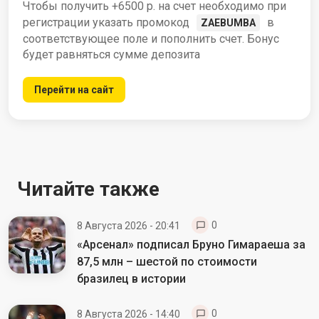
Чтобы получить +6500 р. на счет необходимо при
регистрации указать промокод
в
ZAEBUMBA
соответствующее поле и пополнить счет. Бонус
будет равняться сумме депозита
Перейти на сайт
Читайте также
0
8 Августа 2026 - 20:41
«Арсенал» подписал Бруно Гимараеша за
87,5 млн – шестой по стоимости
бразилец в истории
0
8 Августа 2026 - 14:40