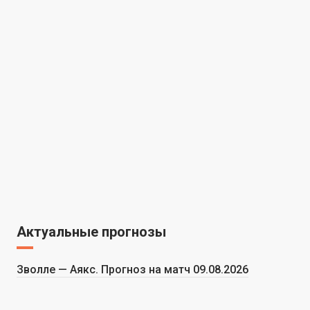
Актуальные прогнозы
Зволле — Аякс. Прогноз на матч 09.08.2026