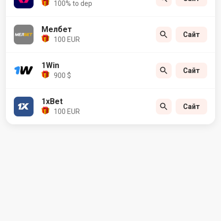
100% to dep
Мелбет
Сайт
100 EUR
1Win
Сайт
900 $
1xBet
Сайт
100 EUR