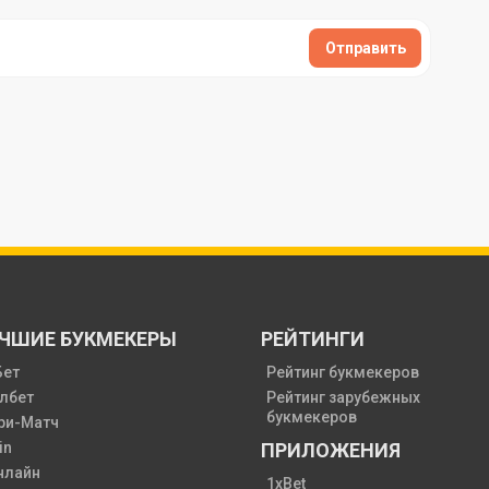
Отправить
ЧШИЕ БУКМЕКЕРЫ
РЕЙТИНГИ
Бет
Рейтинг букмекеров
лбет
Рейтинг зарубежных
букмекеров
ри-Матч
in
ПРИЛОЖЕНИЯ
нлайн
1xBet