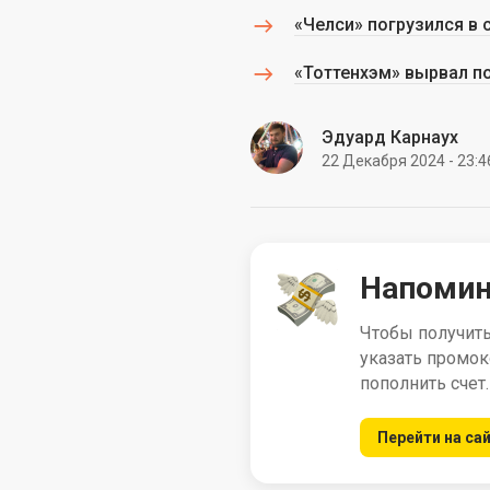
«Челси» погрузился в 
«Тоттенхэм» вырвал п
Эдуард Карнаух
22 Декабря 2024 - 23:4
Напомин
Чтобы получить
указать промо
пополнить счет
Перейти на са