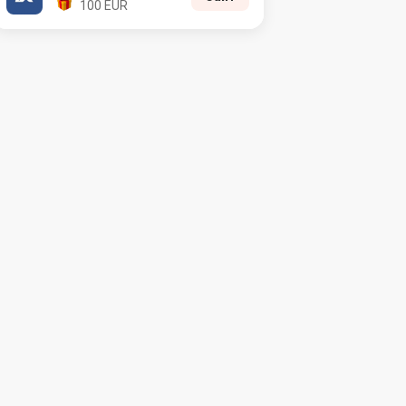
100 EUR