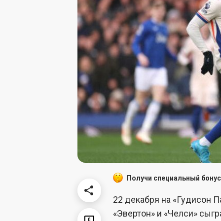
Получи специальный бонус 
22 декабря на «Гудисон П
«Эвертон» и «Челси» сыгр
0