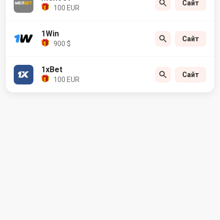
Сайт
100 EUR
1Win
Сайт
900 $
1xBet
Сайт
100 EUR