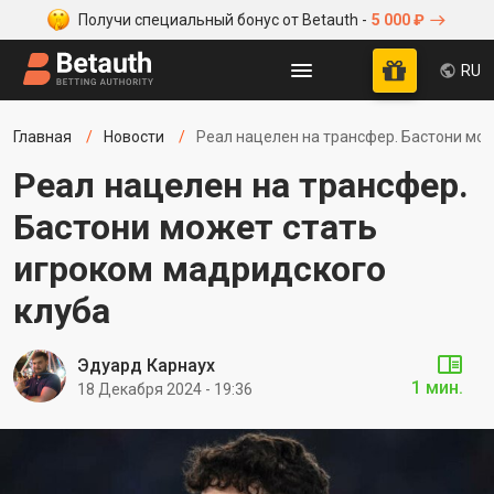
Получи специальный бонус от Betauth -
5 000 ₽
RU
Главная
Новости
Реал нацелен на трансфер. Бастони мож
Реал нацелен на трансфер.
Бастони может стать
игроком мадридского
клуба
Эдуард Карнаух
1 мин.
18 Декабря 2024 - 19:36