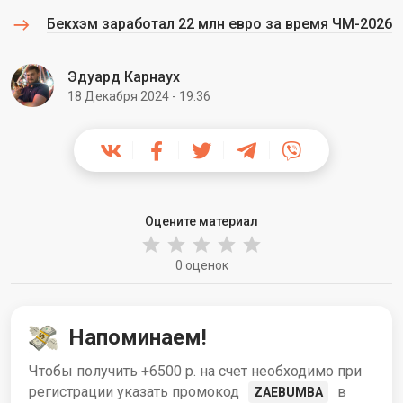
Бекхэм заработал 22 млн евро за время ЧМ-2026
Эдуард Карнаух
18 Декабря 2024 - 19:36
Оцените материал
0 оценок
Напоминаем!
Чтобы получить +6500 р. на счет необходимо при
регистрации указать промокод
в
ZAEBUMBA