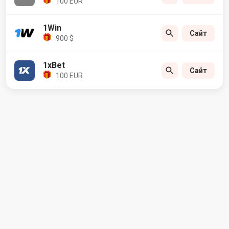
100 EUR
1Win
Сайт
900 $
1xBet
Сайт
100 EUR