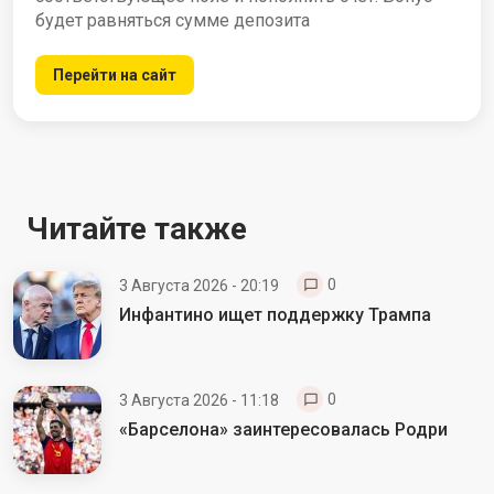
будет равняться сумме депозита
Перейти на сайт
Читайте также
0
3 Августа 2026 - 20:19
Инфантино ищет поддержку Трампа
0
3 Августа 2026 - 11:18
«Барселона» заинтересовалась Родри