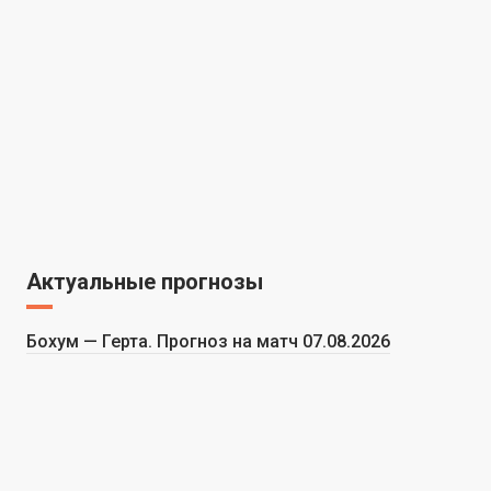
Актуальные прогнозы
Бохум — Герта. Прогноз на матч 07.08.2026