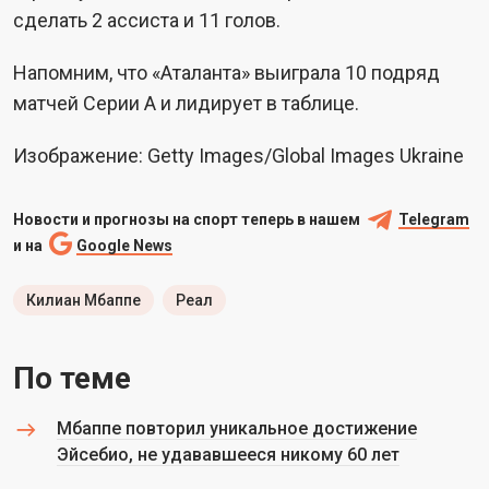
сделать 2 ассиста и 11 голов.
Напомним, что «Аталанта» выиграла 10 подряд
матчей Серии A и лидирует в таблице.
Изображение: Getty Images/Global Images Ukraine
Новости и прогнозы на спорт теперь в нашем
Telegram
и на
Google News
Килиан Мбаппе
Реал
По теме
Мбаппе повторил уникальное достижение
Эйсебио, не удававшееся никому 60 лет