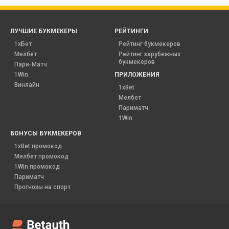
ЛУЧШИЕ БУКМЕКЕРЫ
РЕЙТИНГИ
1хБет
Рейтинг букмекеров
Мелбет
Рейтинг зарубежных
букмекеров
Пари-Матч
1Win
ПРИЛОЖЕНИЯ
Винлайн
1xBet
Мелбет
Париматч
1Win
БОНУСЫ БУКМЕКЕРОВ
1xBet промокод
Мелбет промокод
1Win промокод
Париматч
Прогнозы на спорт