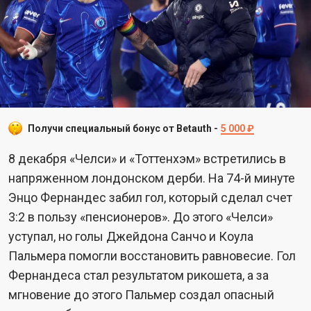
Получи специальный бонус от Betauth -
5 000 ₽
8 декабря «Челси» и «Тоттенхэм» встретились в
напряженном лондонском дерби. На 74-й минуте
Энцо Фернандес забил гол, который сделал счет
3:2 в пользу «пенсионеров». До этого «Челси»
уступал, но голы Джейдона Санчо и Коула
Пальмера помогли восстановить равновесие. Гол
Фернандеса стал результатом рикошета, а за
мгновение до этого Пальмер создал опасный