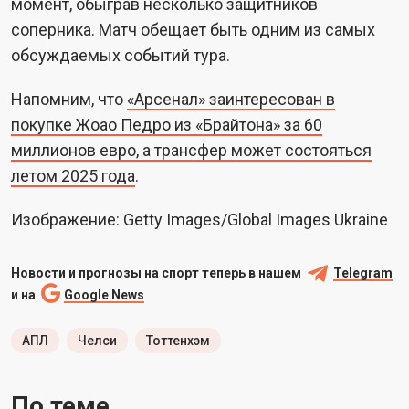
момент, обыграв несколько защитников
соперника. Матч обещает быть одним из самых
обсуждаемых событий тура.
Напомним, что
«Арсенал» заинтересован в
покупке Жоао Педро из «Брайтона» за 60
миллионов евро, а трансфер может состояться
летом 2025 года
.
Изображение: Getty Images/Global Images Ukraine
Новости и прогнозы на спорт теперь в нашем
Telegram
и на
Google News
АПЛ
Челси
Тоттенхэм
По теме