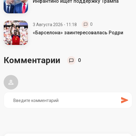
Инфантино ищет поддержку Трампа
0
3 Августа 2026 - 11:18
«Барселона» заинтересовалась Родри
Комментарии
0