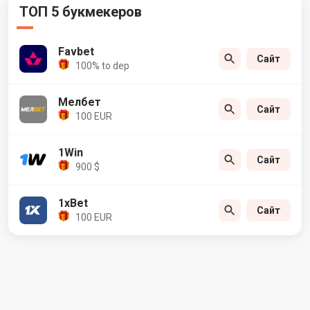
ТОП 5 букмекеров
Favbet
Сайт
100% to dep
Мелбет
Сайт
100 EUR
1Win
Сайт
900 $
1xBet
Сайт
100 EUR