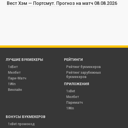
Вест Хэм — Портсмут. Прогноз на матч 08.08.2026
ЛУЧШИЕ БУКМЕКЕРЫ
РЕЙТИНГИ
1хБет
Рейтинг букмекеров
Мелбет
Рейтинг зарубежных
букмекеров
Пари-Матч
1Win
ПРИЛОЖЕНИЯ
Винлайн
1xBet
Мелбет
Париматч
1Win
БОНУСЫ БУКМЕКЕРОВ
1xBet промокод