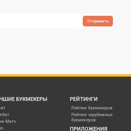
Отправить
ЧШИЕ БУКМЕКЕРЫ
РЕЙТИНГИ
Бет
Рейтинг букмекеров
лбет
Рейтинг зарубежных
букмекеров
ри-Матч
in
ПРИЛОЖЕНИЯ