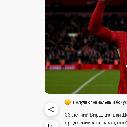
Получи специальный бонус 
33-летний Вирджил ван Д
продлении контракта, соо
0