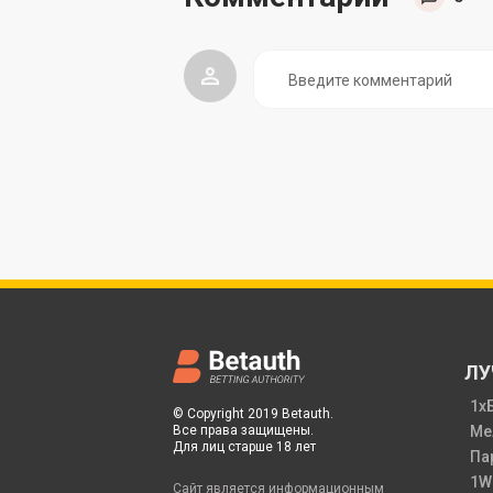
ЛУ
1х
© Copyright 2019 Betauth.
Все права защищены.
Ме
Для лиц старше 18 лет
Па
1W
Сайт является информационным