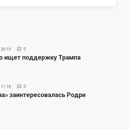
0
 20:19
о ищет поддержку Трампа
0
 11:18
а» заинтересовалась Родри