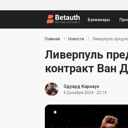
Букмекеры
Про
Топ Букмекеры
1xBet
Главная
Новости
Ливерпуль предло
Мелбет
Ливерпуль пр
Париматч
контракт Ван 
1Win
Букмекеры
Эдуард Карнаух
4 Декабря 2024 - 22:14