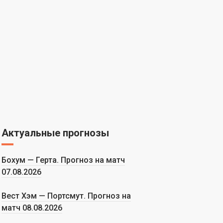
Актуальные прогнозы
Бохум — Герта. Прогноз на матч
07.08.2026
Вест Хэм — Портсмут. Прогноз на
матч 08.08.2026