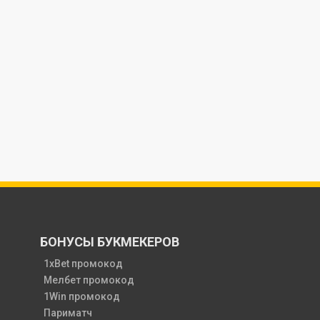
БОНУСЫ БУКМЕКЕРОВ
1xBet промокод
Мелбет промокод
1Win промокод
Париматч