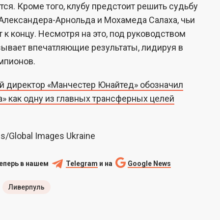
ся. Кроме того, клубу предстоит решить судьбу
 Александера-Арнольда и Мохамеда Салаха, чьи
 к концу. Несмотря на это, под руководством
зывает впечатляющие результаты, лидируя в
мпионов.
й директор «Манчестер Юнайтед» обозначил
» как одну из главных трансферных целей
s/Global Images Ukraine
теперь в нашем
Telegram
и на
Google News
Ливерпуль