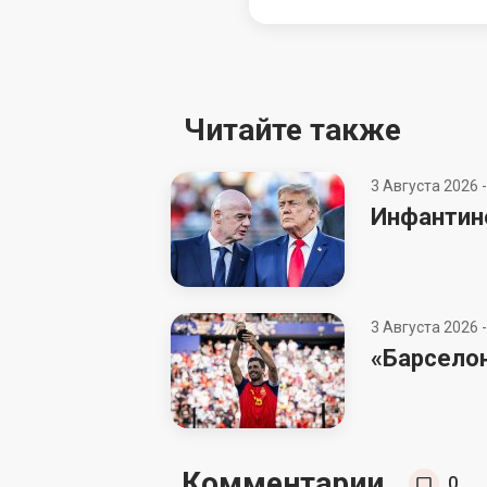
Читайте также
3 Августа 2026 -
Инфантин
3 Августа 2026 -
«Барселон
Комментарии
0