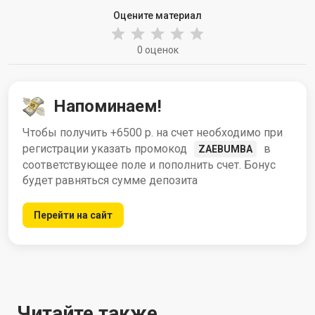
Оцените материал
0 оценок
Напоминаем!
Чтобы получить +6500 р. на счет необходимо при
регистрации указать промокод
в
ZAEBUMBA
соответствующее поле и пополнить счет. Бонус
будет равняться сумме депозита
Перейти на сайт
Читайте также