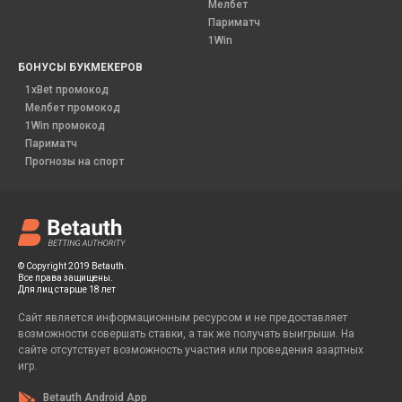
Мелбет
Париматч
1Win
БОНУСЫ БУКМЕКЕРОВ
1xBet промокод
Мелбет промокод
1Win промокод
Париматч
Прогнозы на спорт
© Copyright 2019 Betauth.
Все права защищены.
Для лиц старше 18 лет
Сайт является информационным ресурсом и не предоставляет
возможности совершать ставки, а так же получать выигрыши. На
сайте отсутствует возможность участия или проведения азартных
игр.
Betauth Android App