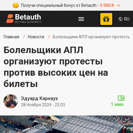
Получи специальный бонус от Betauth -
5 000 ₽
RU
Главная
Новости
Болельщики АПЛ организуют протесты п
Болельщики АПЛ
организуют протесты
против высоких цен на
билеты
Эдуард Карнаух
1 мин.
28 Ноября 2024 - 22:03