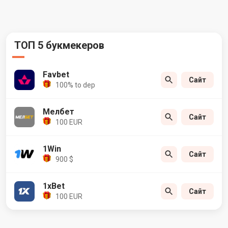
ТОП 5 букмекеров
Favbet
Сайт
100% to dep
Мелбет
Сайт
100 EUR
1Win
Сайт
900 $
1xBet
Сайт
100 EUR