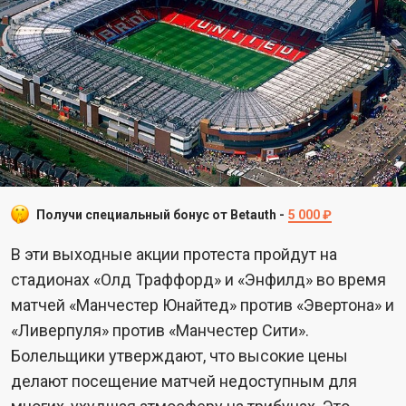
Получи специальный бонус от Betauth -
5 000 ₽
В эти выходные акции протеста пройдут на
стадионах «Олд Траффорд» и «Энфилд» во время
матчей «Манчестер Юнайтед» против «Эвертона» и
«Ливерпуля» против «Манчестер Сити».
Болельщики утверждают, что высокие цены
делают посещение матчей недоступным для