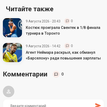
Читайте также
0
9 Августа 2026 - 20:43
Костюк проиграла Свентек в 1/8 финала
турнира в Торонто
0
9 Августа 2026 - 14:42
Агент Неймара раскрыл, как обманул
«Барселону» ради повышения зарплаты
Комментарии
0