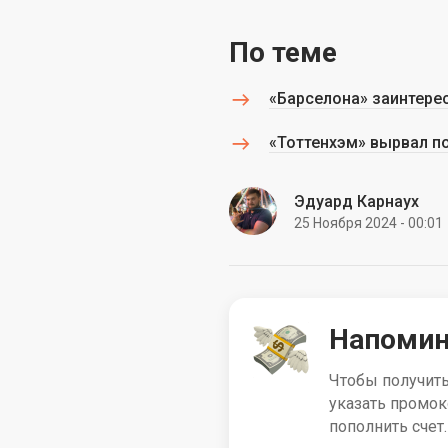
По теме
«Барселона» заинтере
«Тоттенхэм» вырвал п
Эдуард Карнаух
25 Ноября 2024 - 00:01
Напомин
Чтобы получить
указать промо
пополнить счет