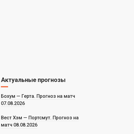
Актуальные прогнозы
Бохум — Герта. Прогноз на матч
07.08.2026
Вест Хэм — Портсмут. Прогноз на
матч 08.08.2026