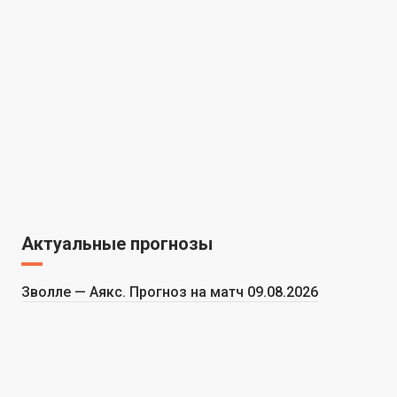
Актуальные прогнозы
Зволле — Аякс. Прогноз на матч 09.08.2026