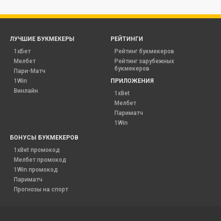
ЛУЧШИЕ БУКМЕКЕРЫ
РЕЙТИНГИ
1хБет
Рейтинг букмекеров
Мелбет
Рейтинг зарубежных
букмекеров
Пари-Матч
1Win
ПРИЛОЖЕНИЯ
Винлайн
1xBet
Мелбет
Париматч
1Win
БОНУСЫ БУКМЕКЕРОВ
1xBet промокод
Мелбет промокод
1Win промокод
Париматч
Прогнозы на спорт