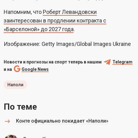
Напомним, что
Роберт Левандовски
заинтересован в продлении контракта с
«Барселоной» до 2027 года
.
Изображение: Getty Images/Global Images Ukraine
Новости и прогнозы на спорт теперь в нашем
Telegram
и на
Google News
Наполи
По теме
Конте официально покидает «Наполи»