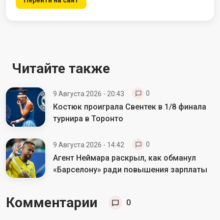
Перейти на сайт
Читайте также
0
9 Августа 2026 - 20:43
Костюк проиграла Свентек в 1/8 финала
турнира в Торонто
0
9 Августа 2026 - 14:42
Агент Неймара раскрыл, как обманул
«Барселону» ради повышения зарплаты
Комментарии
0