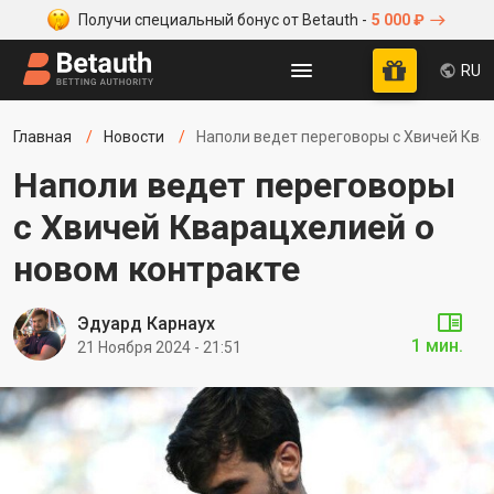
Получи специальный бонус от Betauth -
5 000 ₽
RU
Главная
Новости
Наполи ведет переговоры с Хвичей Ква
Наполи ведет переговоры
с Хвичей Кварацхелией о
новом контракте
Эдуард Карнаух
1 мин.
21 Ноября 2024 - 21:51