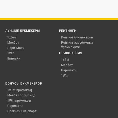
ЛУЧШИЕ БУКМЕКЕРЫ
РЕЙТИНГИ
1хБет
Рейтинг букмекеров
Мелбет
Рейтинг зарубежных
букмекеров
Пари-Матч
1Win
ПРИЛОЖЕНИЯ
Винлайн
1xBet
Мелбет
Париматч
1Win
БОНУСЫ БУКМЕКЕРОВ
1xBet промокод
Мелбет промокод
1Win промокод
Париматч
Прогнозы на спорт