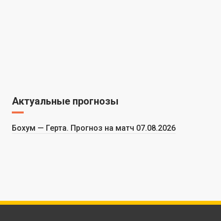
Актуальные прогнозы
Бохум — Герта. Прогноз на матч 07.08.2026