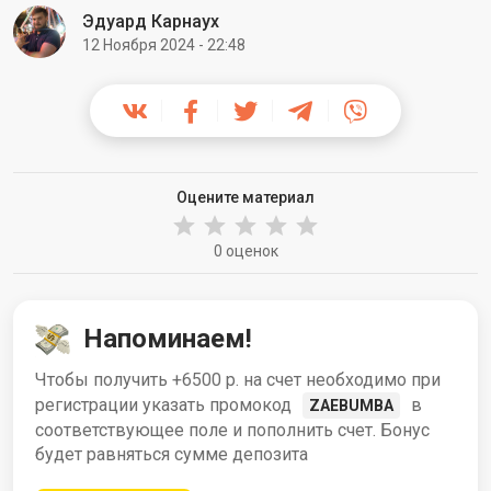
Эдуард Карнаух
12 Ноября 2024 - 22:48
Оцените материал
0 оценок
Напоминаем!
Чтобы получить +6500 р. на счет необходимо при
регистрации указать промокод
в
ZAEBUMBA
соответствующее поле и пополнить счет. Бонус
будет равняться сумме депозита