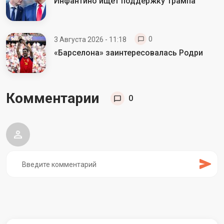
Инфантино ищет поддержку Трампа
0
3 Августа 2026 - 11:18
«Барселона» заинтересовалась Родри
Комментарии
0