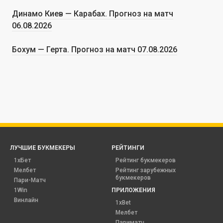
Динамо Киев — Карабах. Прогноз на матч
06.08.2026
Бохум — Герта. Прогноз на матч 07.08.2026
ЛУЧШИЕ БУКМЕКЕРЫ
РЕЙТИНГИ
1хБет
Рейтинг букмекеров
Мелбет
Рейтинг зарубежных
букмекеров
Пари-Матч
1Win
ПРИЛОЖЕНИЯ
Винлайн
1xBet
Мелбет
Париматч