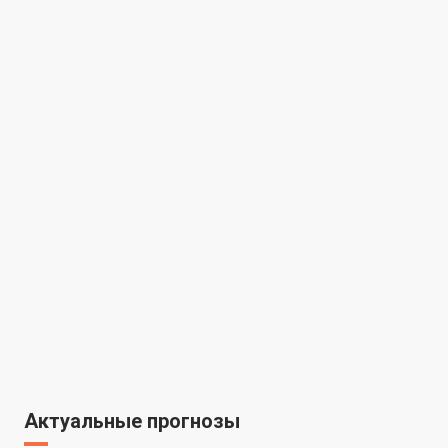
Актуальные прогнозы