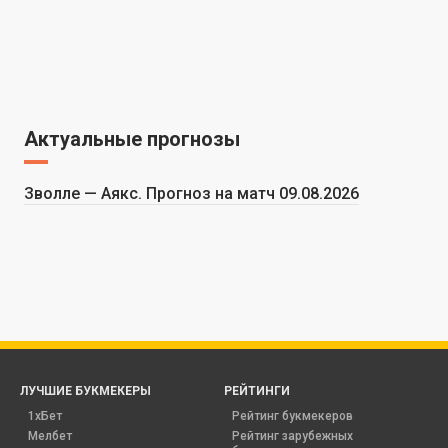
Актуальные прогнозы
Зволле — Аякс. Прогноз на матч 09.08.2026
ЛУЧШИЕ БУКМЕКЕРЫ
РЕЙТИНГИ
1хБет
Рейтинг букмекеров
Мелбет
Рейтинг зарубежных