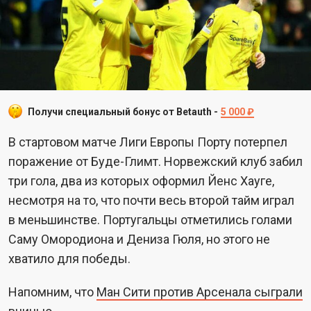
Получи специальный бонус от Betauth -
5 000 ₽
В стартовом матче Лиги Европы Порту потерпел
поражение от Буде-Глимт. Норвежский клуб забил
три гола, два из которых оформил Йенс Хауге,
несмотря на то, что почти весь второй тайм играл
в меньшинстве. Португальцы отметились голами
Саму Омородиона и Дениза Гюля, но этого не
хватило для победы.
Напомним, что
Ман Сити против Арсенала сыграли