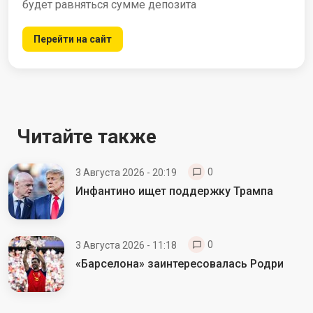
будет равняться сумме депозита
Перейти на сайт
Читайте также
0
3 Августа 2026 - 20:19
Инфантино ищет поддержку Трампа
0
3 Августа 2026 - 11:18
«Барселона» заинтересовалась Родри