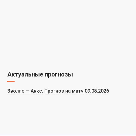
Актуальные прогнозы
Зволле — Аякс. Прогноз на матч 09.08.2026