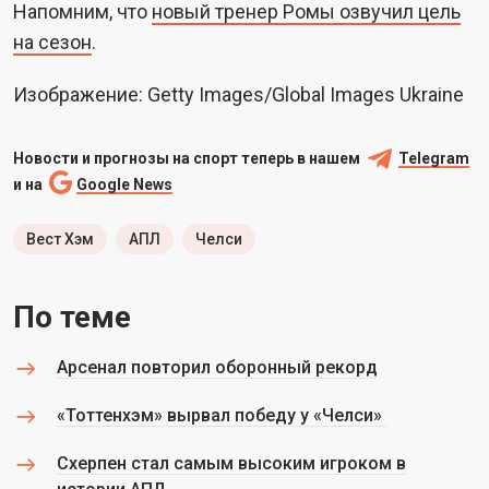
Напомним, что
новый тренер Ромы озвучил цель
на сезон
.
Изображение: Getty Images/Global Images Ukraine
Новости и прогнозы на спорт теперь в нашем
Telegram
и на
Google News
Вест Хэм
АПЛ
Челси
По теме
Арсенал повторил оборонный рекорд
«Тоттенхэм» вырвал победу у «Челси»
Схерпен стал самым высоким игроком в