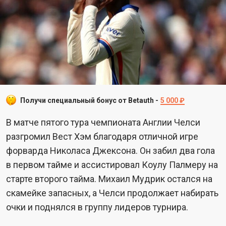
Получи специальный бонус от Betauth -
5 000 ₽
В матче пятого тура чемпионата Англии Челси
разгромил Вест Хэм благодаря отличной игре
форварда Николаса Джексона. Он забил два гола
в первом тайме и ассистировал Коулу Палмеру на
старте второго тайма. Михаил Мудрик остался на
скамейке запасных, а Челси продолжает набирать
очки и поднялся в группу лидеров турнира.