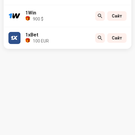
1Win
Сайт
900 $
1xBet
Сайт
100 EUR