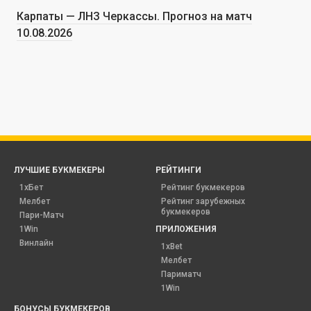
Карпаты — ЛНЗ Черкассы. Прогноз на матч
10.08.2026
ЛУЧШИЕ БУКМЕКЕРЫ
РЕЙТИНГИ
1хБет
Рейтинг букмекеров
Мелбет
Рейтинг зарубежных
букмекеров
Пари-Матч
1Win
ПРИЛОЖЕНИЯ
Винлайн
1xBet
Мелбет
Париматч
1Win
БОНУСЫ БУКМЕКЕРОВ