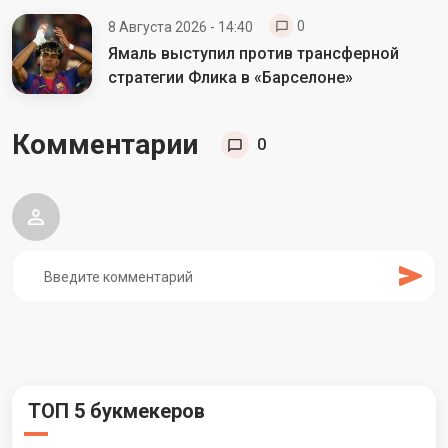
0
8 Августа 2026 - 14:40
Ямаль выступил против трансферной
стратегии Флика в «Барселоне»
Комментарии
0
ТОП 5 букмекеров