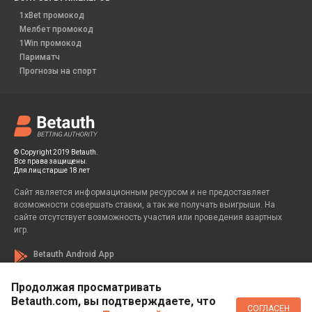
1xBet промокод
Мелбет промокод
1Win промокод
Париматч
Прогнозы на спорт
© Copyright 2019 Betauth.
Все права защищены.
Для лиц старше 18 лет
Сайт является информационным ресурсом и не предоставляет
возможности совершать ставки, а так же получать выигрыши. На
сайте отсутствует возможность участия или проведения азартных
игр.
Betauth Android App
Продолжая просматривать
Betauth.com, вы подтверждаете, что
Если вы заметили у себя признаки зависимости от азартных игр, вы
СОГЛАСЕН