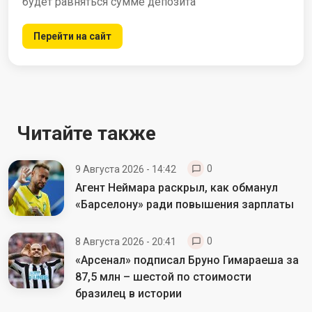
будет равняться сумме депозита
Перейти на сайт
Читайте также
0
9 Августа 2026 - 14:42
Агент Неймара раскрыл, как обманул
«Барселону» ради повышения зарплаты
0
8 Августа 2026 - 20:41
«Арсенал» подписал Бруно Гимараеша за
87,5 млн – шестой по стоимости
бразилец в истории