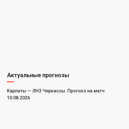
Актуальные прогнозы
Карпаты — ЛНЗ Черкассы. Прогноз на матч
10.08.2026