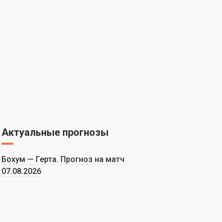
Актуальные прогнозы
Бохум — Герта. Прогноз на матч
07.08.2026