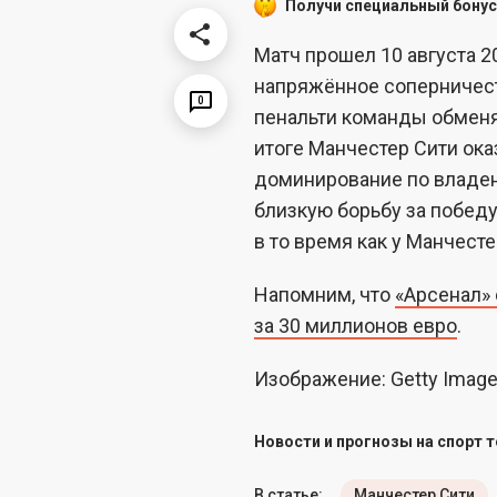
Получи специальный бонус 
Матч прошел 10 августа 2
напряжённое соперничест
0
пенальти команды обменя
итоге Манчестер Сити ока
доминирование по владен
близкую борьбу за победу
в то время как у Манчест
Напомним, что
«Арсенал»
за 30 миллионов евро
.
Изображение: Getty Image
Новости и прогнозы на спорт 
В статье:
Манчестер Сити