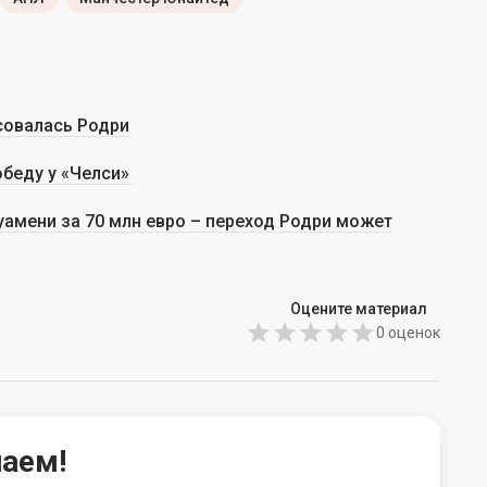
совалась Родри
обеду у «Челси»
уамени за 70 млн евро – переход Родри может
Оцените материал
0 оценок
аем!