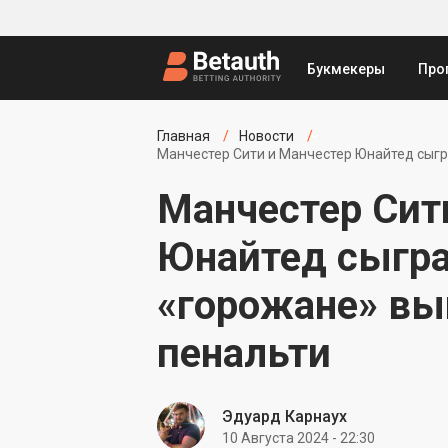
Букмекеры
Про
Топ Букмекеры
1xBet
Главная
Новости
Манчестер Сити и Манчестер Юнайтед сыгр
Мелбет
Манчестер Сит
Париматч
Юнайтед сыгра
1Win
Букмекеры
«горожане» вы
пенальти
Эдуард Карнаух
10 Августа 2024 - 22:30