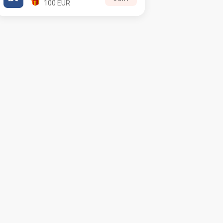
100 EUR