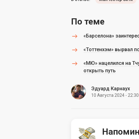
По теме
«Барселона» заинтере
«Тоттенхэм» вырвал п
«МЮ» нацелился на Тч
открыть путь
Эдуард Карнаух
10 Августа 2024 - 22:30
Напомин