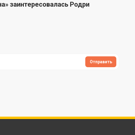
а» заинтересовалась Родри
Отправить