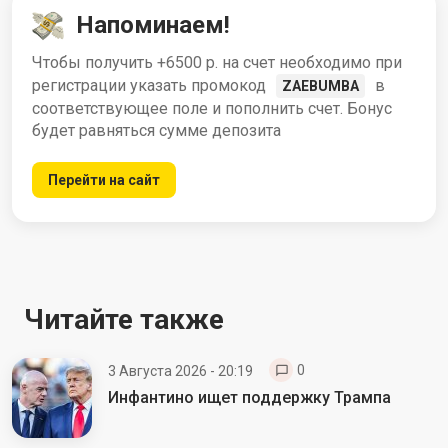
Напоминаем!
Чтобы получить +6500 р. на счет необходимо при
регистрации указать промокод
в
ZAEBUMBA
соответствующее поле и пополнить счет. Бонус
будет равняться сумме депозита
Перейти на сайт
Читайте также
0
3 Августа 2026 - 20:19
Инфантино ищет поддержку Трампа