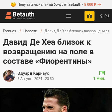
Получи специальный бонус от Betauth -
5 000 ₽
RU
Главная
Новости
Давид Де Хеа близок к возвращению на
Давид Де Хеа близок к
возвращению на поле в
составе «Фиорентины»
Эдуард Карнаух
1 мин.
8 Августа 2024 - 23:50