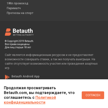
1Win промокод
Париматч
Прогнозы на спорт
© Copyright 2019 Betauth.
Все права защищены.
Для лиц старше 18 лет
Сайт является информационным ресурсом и не предоставляет
возможности совершать ставки, а так же получать выигрыши. На
сайте отсутствует возможность участия или проведения азартных
игр.
Betauth Android App
Продолжая просматривать
Betauth.com, вы подтверждаете, что
Если вы заметили у себя признаки зависимости от азартных игр, вы
СОГЛАСЕН
всегда можете обратиться за помощью к специалисту:
соглашаетесь c
Политикой
конфиденциальности