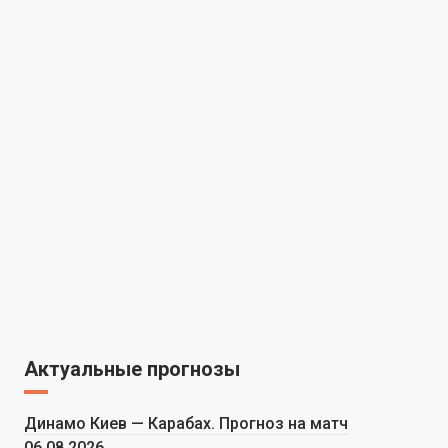
Актуальные прогнозы
Динамо Киев — Карабах. Прогноз на матч
06.08.2026