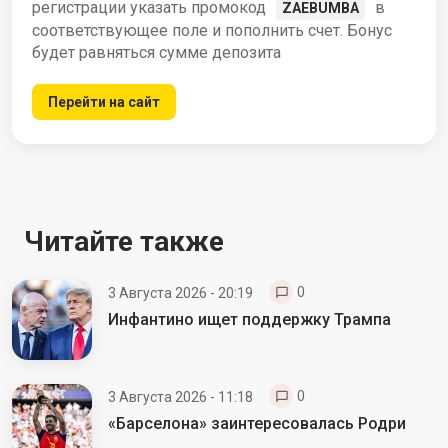
регистрации указать промокод
в
ZAEBUMBA
соответствующее поле и пополнить счет. Бонус
будет равняться сумме депозита
Перейти на сайт
Читайте также
0
3 Августа 2026 - 20:19
Инфантино ищет поддержку Трампа
0
3 Августа 2026 - 11:18
«Барселона» заинтересовалась Родри