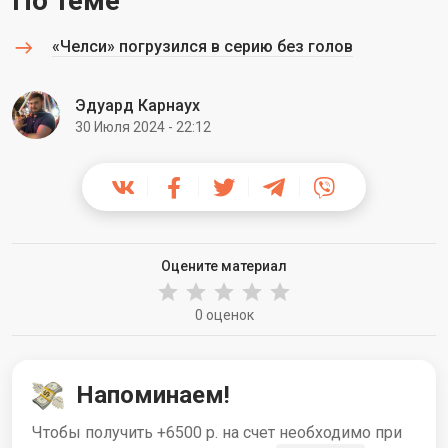
По теме
«Челси» погрузился в серию без голов
Эдуард Карнаух
30 Июля 2024 - 22:12
Оцените материал
0 оценок
Напоминаем!
Чтобы получить +6500 р. на счет необходимо при