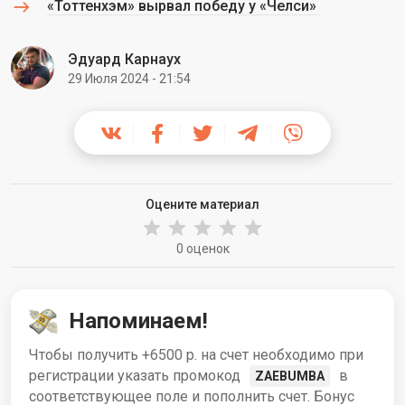
«Тоттенхэм» вырвал победу у «Челси»
Эдуард Карнаух
29 Июля 2024 - 21:54
Оцените материал
0 оценок
Напоминаем!
Чтобы получить +6500 р. на счет необходимо при
регистрации указать промокод
в
ZAEBUMBA
соответствующее поле и пополнить счет. Бонус