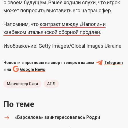
о своем будущем. Ранее ходили слухи, что игрок
может попросить выставить его на трансфер.
Напомним, что
контракт между «Наполи» и
хавбеком итальянской сборной продлен
.
Изображение: Getty Images/Global Images Ukraine
Новости и прогнозы на спорт теперь в нашем
Telegram
и на
Google News
Манчестер Сити
АПЛ
По теме
«Барселона» заинтересовалась Родри