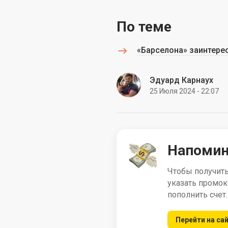
По теме
«Барселона» заинтере
Эдуард Карнаух
25 Июля 2024 - 22:07
Напомин
Чтобы получить
указать промо
пополнить счет
Перейти на са