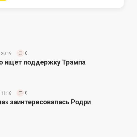
0
 20:19
о ищет поддержку Трампа
0
 11:18
а» заинтересовалась Родри