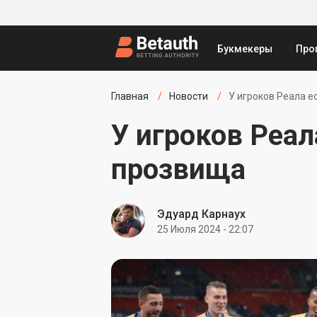
Букмекеры
Про
Топ Букмекеры
1xBet
Главная
Новости
У игроков Реала 
Мелбет
У игроков Реа
Париматч
прозвища
1Win
Букмекеры
Эдуард Карнаух
25 Июля 2024 - 22:07