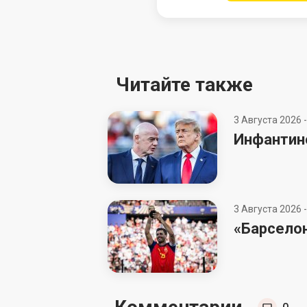
Читайте также
3 Августа 2026 -
Инфантин
3 Августа 2026 -
«Барселон