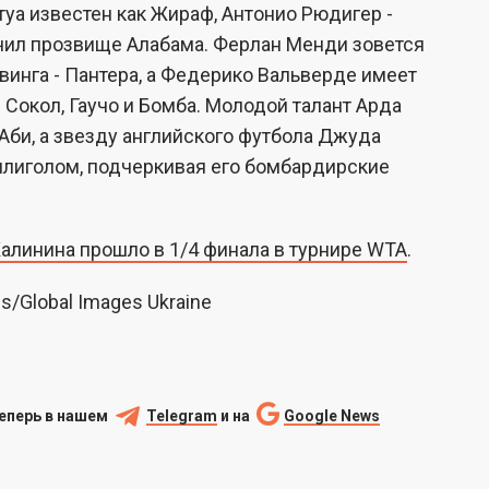
ртуа известен как Жираф, Антонио Рюдигер -
учил прозвище Алабама. Ферлан Менди зовется
инга - Пантера, а Федерико Вальверде имеет
 Сокол, Гаучо и Бомба. Молодой талант Арда
Аби, а звезду английского футбола Джуда
лиголом, подчеркивая его бомбардирские
алинина прошло в 1/4 финала в турнире WTA
.
s/Global Images Ukraine
теперь в нашем
Telegram
и на
Google News