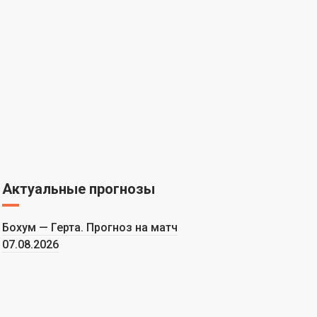
Актуальные прогнозы
Бохум — Герта. Прогноз на матч
07.08.2026