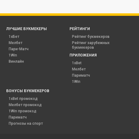
ЛУЧШИЕ БУКМЕКЕРЫ
РЕЙТИНГИ
1хБет
Рейтинг букмекеров
Мелбет
Рейтинг зарубежных
букмекеров
Пари-Матч
1Win
ПРИЛОЖЕНИЯ
Винлайн
1xBet
Мелбет
Париматч
1Win
БОНУСЫ БУКМЕКЕРОВ
1xBet промокод
Мелбет промокод
1Win промокод
Париматч
Прогнозы на спорт