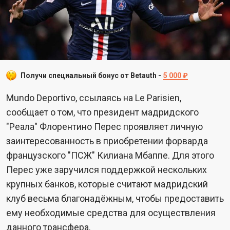
Получи специальный бонус от Betauth -
5 000 ₽
Mundo Deportivo, ссылаясь на Le Parisien,
сообщает о том, что президент мадридского
"Реала" Флорентино Перес проявляет личную
заинтересованность в приобретении форварда
французского "ПСЖ" Килиана Мбаппе. Для этого
Перес уже заручился поддержкой нескольких
крупных банков, которые считают мадридский
клуб весьма благонадёжным, чтобы предоставить
ему необходимые средства для осуществления
данного трансфера.