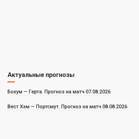
Актуальные прогнозы
Бохум — Герта. Прогноз на матч 07.08.2026
Вест Хэм — Портсмут. Прогноз на матч 08.08.2026