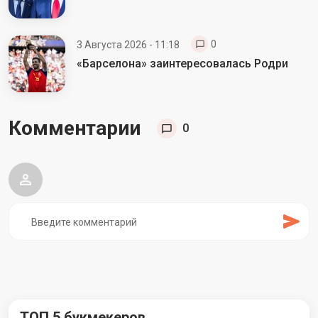
0
3 Августа 2026 - 11:18
«Барселона» заинтересовалась Родри
Комментарии
0
ТОП 5 букмекеров