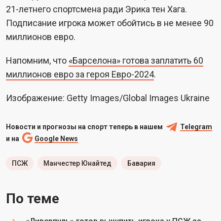
21-летнего спортсмена ради Эрика тен Хага.
Подписание игрока может обойтись в не менее 90
миллионов евро.
Напомним, что
«Барселона» готова заплатить 60
миллионов евро за героя Евро-2024
.
Изображение: Getty Images/Global Images Ukraine
Новости и прогнозы на спорт теперь в нашем
Telegram
и на
Google News
ПСЖ
Манчестер Юнайтед
Бавария
По теме