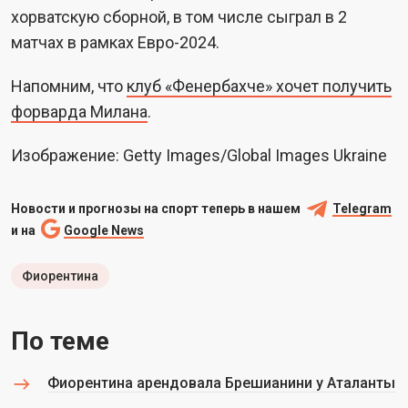
хорватскую сборной, в том числе сыграл в 2
матчах в рамках Евро-2024.
Напомним, что
клуб «Фенербахче» хочет получить
форварда Милана
.
Изображение: Getty Images/Global Images Ukraine
Новости и прогнозы на спорт теперь в нашем
Telegram
и на
Google News
Фиорентина
По теме
Фиорентина арендовала Брешианини у Аталанты