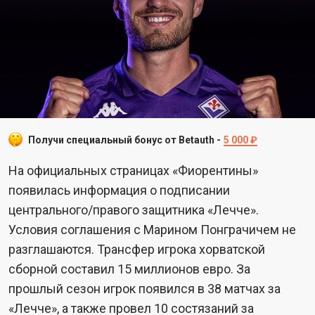
Получи специальный бонус от Betauth -
5 000 ₽
На официальных страницах «Фиорентины»
появилась информация о подписании
центрального/правого защитника «Лечче».
Условия соглашения с Марином Понграчичем не
разглашаются. Трансфер игрока хорватской
сборной составил 15 миллионов евро. За
прошлый сезон игрок появился в 38 матчах за
«Лечче», а также провел 10 состязаний за