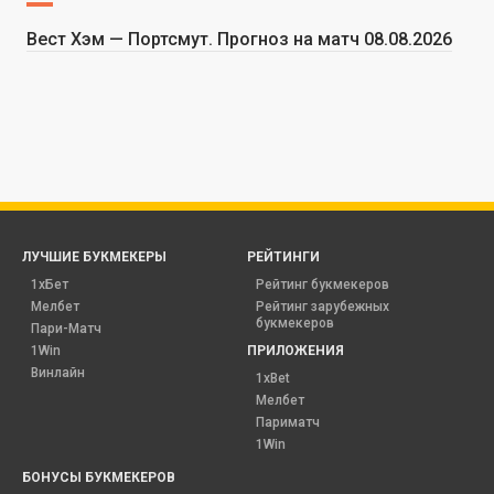
Вест Хэм — Портсмут. Прогноз на матч 08.08.2026
ЛУЧШИЕ БУКМЕКЕРЫ
РЕЙТИНГИ
1хБет
Рейтинг букмекеров
Мелбет
Рейтинг зарубежных
букмекеров
Пари-Матч
1Win
ПРИЛОЖЕНИЯ
Винлайн
1xBet
Мелбет
Париматч
1Win
БОНУСЫ БУКМЕКЕРОВ