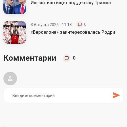
Инфантино ищет поддержку Трампа
0
3 Августа 2026 - 11:18
«Барселона» заинтересовалась Родри
Комментарии
0