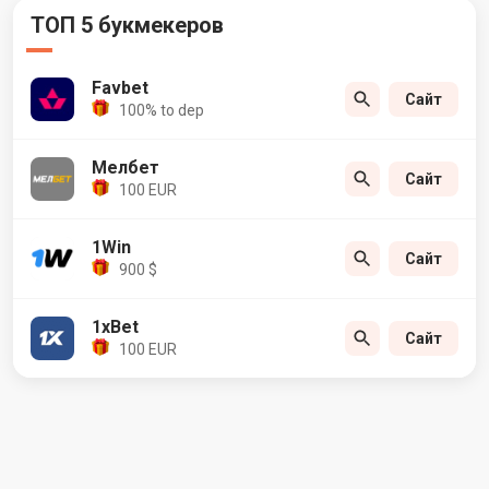
ТОП 5 букмекеров
Favbet
Сайт
100% to dep
Мелбет
Сайт
100 EUR
1Win
Сайт
900 $
1xBet
Сайт
100 EUR