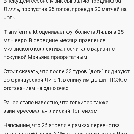
В текущем сезоне Майк сыграл 43 поединка за
Лилль, пропустив 35 голов, проведя 20 матчей на
ноль.
Transfermarkt оценивает футболиста Лилля в 25
млн евро. В середине месяца правление
миланского коллектива посчитало вариант с
покупкой Меньяна приоритетным.
Стоит сказать, что после 33 туров "доги" лидируют
во французской Лиге 1, в спину им дышит ПСЖ, с
отставанием на одно очко.
Ранее стало известно, что голкипер также
заинтересовал английский Тоттенхэм.
Напомним, что 26 апреля в рамках первенства
итальянской Серии А Милан поедет в гости в Рим,