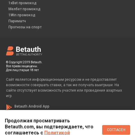
1xBet промокод
Мелбет промокод
1Win промокод
Париматч
Прогнозы на спорт
© Copyright 2019 Betauth.
Все права защищены.
Для лиц старше 18 лет
Сайт является информационным ресурсом и не предоставляет
возможности совершать ставки, а так же получать выигрыши. На
сайте отсутствует возможность участия или проведения азартных
игр.
Betauth Android App
Продолжая просматривать
Betauth.com, вы подтверждаете, что
Если вы заметили у себя признаки зависимости от азартных игр, вы
СОГЛАСЕН
всегда можете обратиться за помощью к специалисту:
соглашаетесь c
Политикой