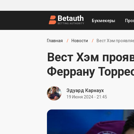
Букмекеры
Про
Топ Букмекеры
1xBet
Главная
Новости
Вест Хэм проявляе
Мелбет
Вест Хэм прояв
Париматч
Феррану Торре
1Win
Букмекеры
Эдуард Карнаух
19 Июня 2024 - 21:45