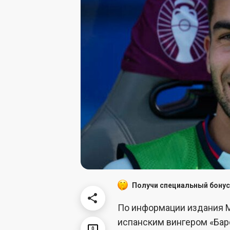
Получи специальный бонус 
По информации издания Mu
испанским вингером «Бар
0