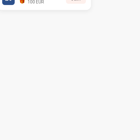
100 EUR