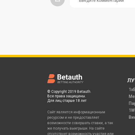
ЛУ
1х
© Copyright 2019 Betauth.
Все права защищены.
Ме
Для лиц старше 18 лет
Па
1W
Сайт является информационным
Ви
ресурсом и не предоставляет
возможности совершать ставки, а так
же получать выигрыши. На сайте
отсутствует возможность участия или