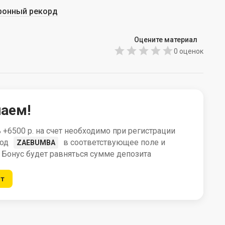
ронный рекорд
Оцените материал
0 оценок
аем!
 +6500 р. на счет необходимо при регистрации
код
в соответствующее поле и
ZAEBUMBA
. Бонус будет равняться сумме депозита
йт