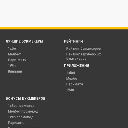
ЛУЧШИЕ БУКМЕКЕРЫ
РЕЙТИНГИ
1хБет
Рейтинг букмекеров
Мелбет
Рейтинг зарубежных
букмекеров
Пари-Матч
1Win
ПРИЛОЖЕНИЯ
Винлайн
1xBet
Мелбет
Париматч
1Win
БОНУСЫ БУКМЕКЕРОВ
1xBet промокод
Мелбет промокод
1Win промокод
Париматч