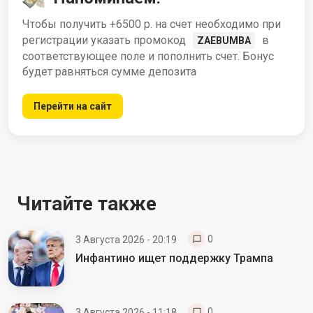
Чтобы получить +6500 р. на счет необходимо при
регистрации указать промокод
в
ZAEBUMBA
соответствующее поле и пополнить счет. Бонус
будет равняться сумме депозита
Перейти на сайт
Читайте также
0
3 Августа 2026 - 20:19
Инфантино ищет поддержку Трампа
0
3 Августа 2026 - 11:18