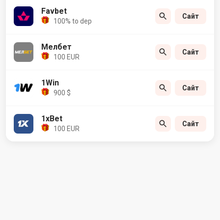
Favbet
Сайт
100% to dep
Мелбет
Сайт
100 EUR
1Win
Сайт
900 $
1xBet
Сайт
100 EUR