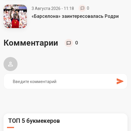
0
3 Августа 2026 - 11:18
«Барселона» заинтересовалась Родри
Комментарии
0
ТОП 5 букмекеров