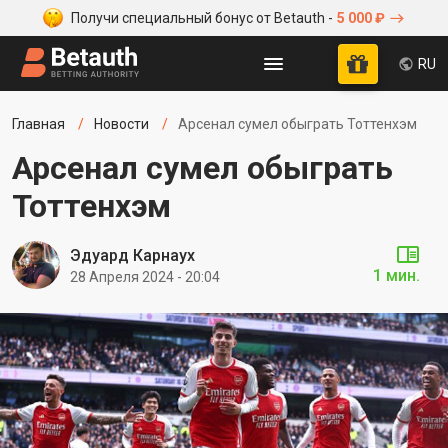
Получи специальный бонус от Betauth -
5 000 ₽
RU
Главная
Новости
Арсенал сумел обыграть Тоттенхэм
Арсенал сумел обыграть
Тоттенхэм
Эдуард Карнаух
1 мин.
28 Апреля 2024 - 20:04