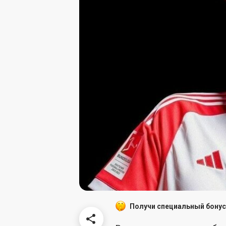
Получи специальный бонус 