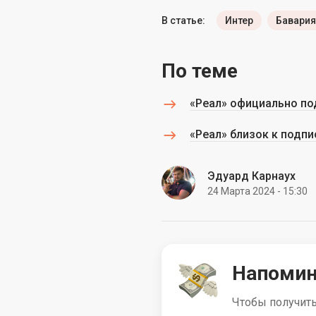
В статье:
Интер
Бавария
По теме
«Реал» официально по
«Реал» близок к подпи
Эдуард Карнаух
24 Марта 2024 - 15:30
Напомин
Чтобы получить