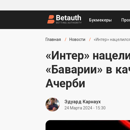
Букмекеры
Про
Топ Букмекеры
1xBet
Главная
Новости
«Интер» нацелилс
Мелбет
«Интер» нацел
Париматч
«Баварии» в к
1Win
Ачерби
Букмекеры
Эдуард Карнаух
24 Марта 2024 - 15:30