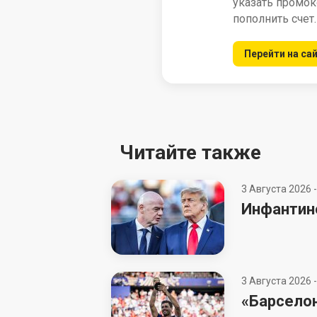
указать промо
пополнить счет
Перейти на са
Читайте также
3 Августа 2026 -
Инфантин
3 Августа 2026 -
«Барселон