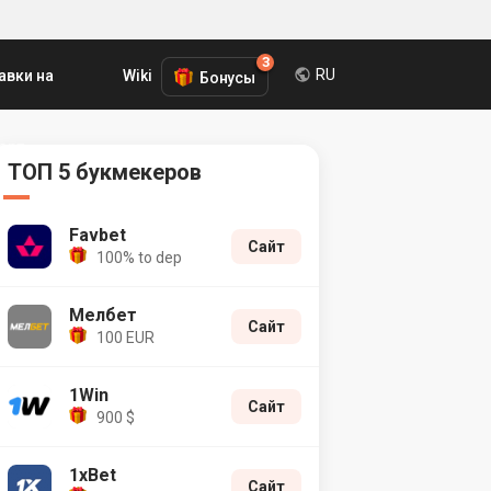
3
RU
авки на
Wiki
Бонусы
орт
ТОП 5 букмекеров
Favbet
Сайт
100% to dep
Мелбет
Сайт
100 EUR
1Win
Сайт
900 $
1xBet
Сайт