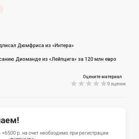
дписал Дюмфриса из «Интера»
санию Диоманде из «Лейпцига» за 120 млн евро
Оцените материал
0 оценок
аем!
 +6500 р. на счет необходимо при регистрации