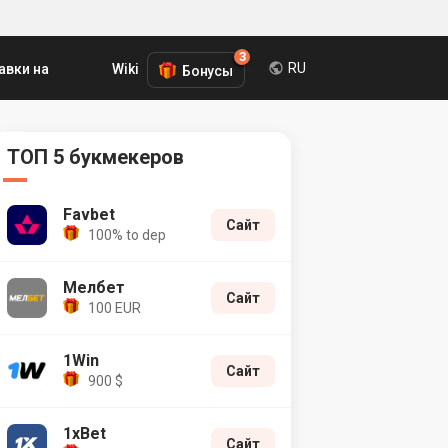
3
RU
авки на
Wiki
Бонусы
орт
ТОП 5 букмекеров
Favbet
Сайт
100% to dep
Мелбет
Сайт
100 EUR
1Win
Сайт
900 $
1xBet
Сайт