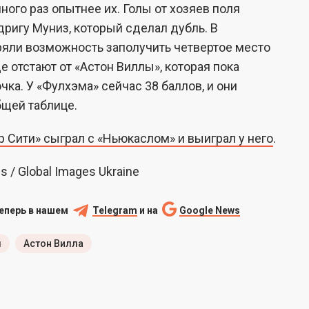
ного раз опытнее их. Голы от хозяев поля
дригу Муниз, который сделал дубль. В
ряли возможность заполучить четвертое место
е отстают от «Астон Виллы», которая пока
чка. У «Фулхэма» сейчас 38 баллов, и они
бщей таблице.
 Сити» сыграл с «Ньюкаслом» и выиграл у него
.
s / Global Images Ukraine
теперь в нашем
Telegram
и на
Google News
м
Астон Вилла