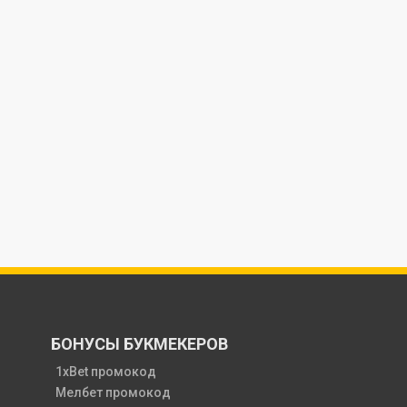
БОНУСЫ БУКМЕКЕРОВ
1xBet промокод
Мелбет промокод