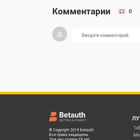
Комментарии
0
ЛУ
1х
© Copyright 2019 Betauth.
Все права защищены.
Ме
Для лиц старше 18 лет