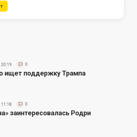
йт
0
 20:19
о ищет поддержку Трампа
0
 11:18
а» заинтересовалась Родри