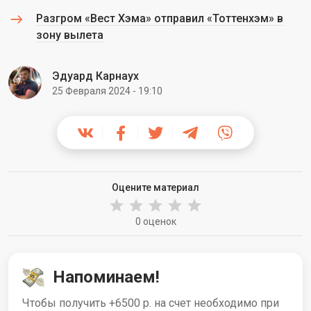
Разгром «Вест Хэма» отправил «Тоттенхэм» в
зону вылета
Эдуард Карнаух
25 Февраля 2024 - 19:10
Оцените материал
0 оценок
Напоминаем!
Чтобы получить +6500 р. на счет необходимо при