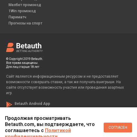
Мелбет промокод
1Win промокод
Париматч
Прогнозы на спорт
© Copyright 2019 Betauth.
Все права защищены.
Для лиц старше 18 лет
Сайт является информационным ресурсом и не предоставляет
возможности совершать ставки, а так же получать выигрыши. На
сайте отсутствует возможность участия или проведения азартных
игр.
Betauth Android App
Продолжая просматривать
Betauth.com, вы подтверждаете, что
Если вы заметили у себя признаки зависимости от азартных игр, вы
СОГЛАСЕН
всегда можете обратиться за помощью к специалисту:
соглашаетесь c
Политикой
конфиденциальности