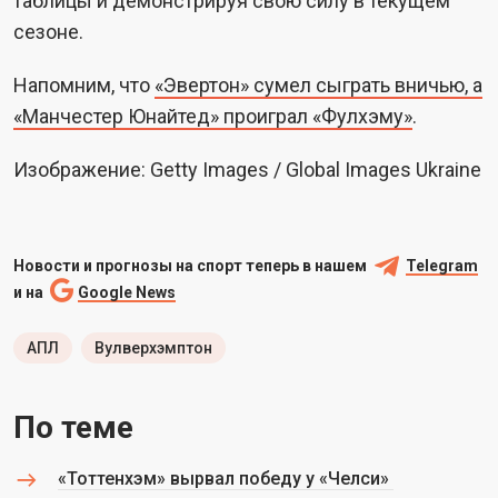
таблицы и демонстрируя свою силу в текущем
сезоне.
Напомним, что
«Эвертон» сумел сыграть вничью, а
«Манчестер Юнайтед» проиграл «Фулхэму»
.
Изображение: Getty Images / Global Images Ukraine
Новости и прогнозы на спорт теперь в нашем
Telegram
и на
Google News
АПЛ
Вулверхэмптон
По теме
«Тоттенхэм» вырвал победу у «Челси»