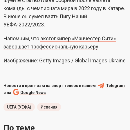
Фуенте стал во главе сборной после вылета
команды с чемпионата мира в 2022 году в Катаре.
В июне он сумел взять Лигу Наций
УЕФА-2022/2023.
Напомним, что
эксголкипер «Манчестер Сити»
завершает профессиональную карьеру
.
Изображение: Getty Images / Global Images Ukraine
Новости и прогнозы на спорт теперь в нашем
Telegram
и на
Google News
UEFA (УЕФА)
Испания
По теме