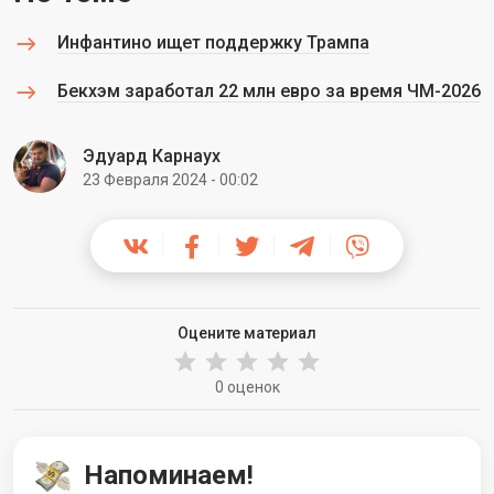
Инфантино ищет поддержку Трампа
Бекхэм заработал 22 млн евро за время ЧМ-2026
Эдуард Карнаух
23 Февраля 2024 - 00:02
Оцените материал
0 оценок
Напоминаем!