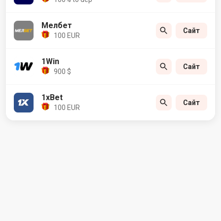
Мелбет
Сайт
100 EUR
1Win
Сайт
900 $
1xBet
Сайт
100 EUR