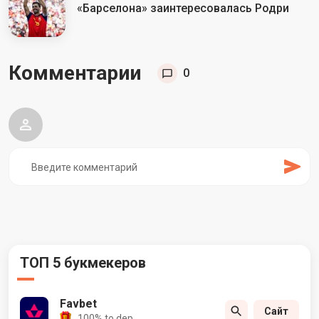
«Барселона» заинтересовалась Родри
Комментарии
0
ТОП 5 букмекеров
Favbet
Сайт
100% to dep