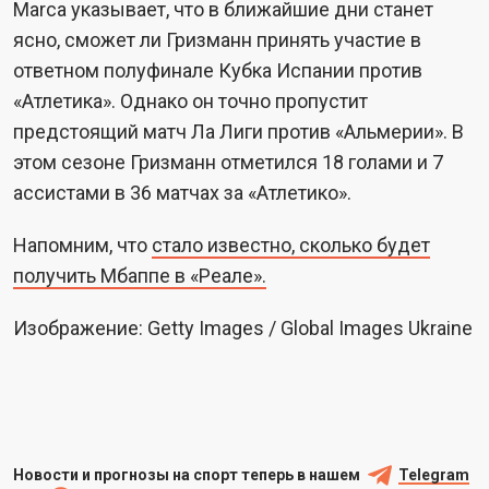
Marca указывает, что в ближайшие дни станет
ясно, сможет ли Гризманн принять участие в
ответном полуфинале Кубка Испании против
«Атлетика». Однако он точно пропустит
предстоящий матч Ла Лиги против «Альмерии». В
этом сезоне Гризманн отметился 18 голами и 7
ассистами в 36 матчах за «Атлетико».
Напомним, что
стало известно, сколько будет
получить Мбаппе в «Реале».
Изображение: Getty Images / Global Images Ukraine
Новости и прогнозы на спорт теперь в нашем
Telegram