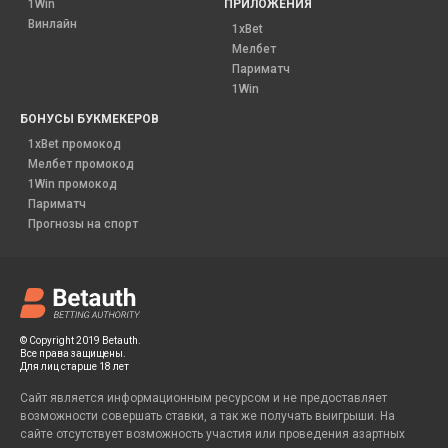
1Win
ПРИЛОЖЕНИЯ
Винлайн
1xBet
Мелбет
Париматч
1Win
БОНУСЫ БУКМЕКЕРОВ
1xBet промокод
Мелбет промокод
1Win промокод
Париматч
Прогнозы на спорт
© Copyright 2019 Betauth.
Все права защищены.
Для лиц старше 18 лет
Сайт является информационным ресурсом и не предоставляет
возможности совершать ставки, а так же получать выигрыши. На
сайте отсутствует возможность участия или проведения азартных