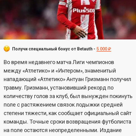
Получи специальный бонус от Betauth -
5 000 ₽
Во время недавнего матча Лиги чемпионов
между «Атлетико» и «Интером», знаменитый
нападающий «Атлетико» Антуан Гризманн получил
травму. Гризманн, установивший рекорд по
количеству голов за клуб, был вынужден покинуть
поле с растяжением связок лодыжки средней
степени тяжести, как сообщает официальный сайт
команды. Точные сроки возвращения футболиста
на поле остаются неопределенными. Издание