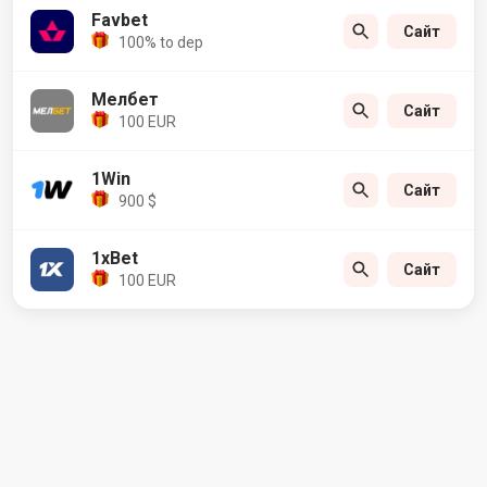
Favbet
Сайт
100% to dep
Мелбет
Сайт
100 EUR
1Win
Сайт
900 $
1xBet
Сайт
100 EUR