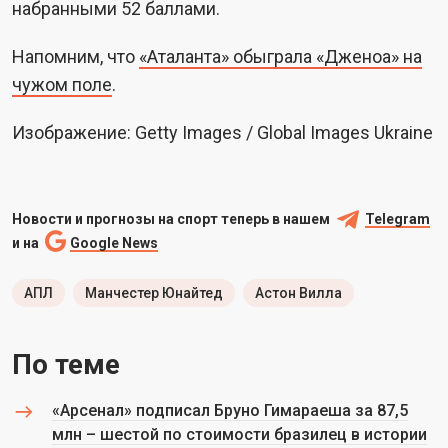
набранными 52 баллами.
Напомним, что
«Аталанта» обыграла «Дженоа» на
чужом поле
.
Изображение: Getty Images / Global Images Ukraine
Новости и прогнозы на спорт теперь в нашем
Telegram
и на
Google News
АПЛ
Манчестер Юнайтед
Астон Вилла
По теме
«Арсенал» подписал Бруно Гимараеша за 87,5
млн – шестой по стоимости бразилец в истории