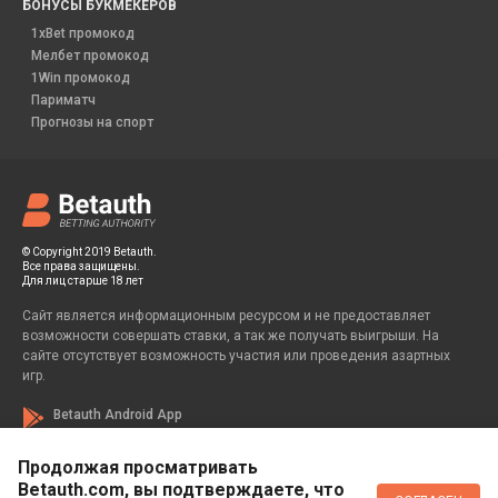
БОНУСЫ БУКМЕКЕРОВ
1xBet промокод
Мелбет промокод
1Win промокод
Париматч
Прогнозы на спорт
© Copyright 2019 Betauth.
Все права защищены.
Для лиц старше 18 лет
Сайт является информационным ресурсом и не предоставляет
возможности совершать ставки, а так же получать выигрыши. На
сайте отсутствует возможность участия или проведения азартных
игр.
Betauth Android App
Продолжая просматривать
Betauth.com, вы подтверждаете, что
Если вы заметили у себя признаки зависимости от азартных игр, вы