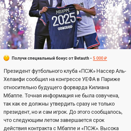
Получи специальный бонус от Betauth -
5 000 ₽
Президент футбольного клуба «ПСЖ» Нассер Аль-
Хелаифи сообщил на конгрессе УЕФА в Париже
относительно будущего форварда Килиана
Мбаппе. Точная информация не была озвучена,
так как ее должны утвердить сразу не только
президент, но и сам игрок. До этого сообщалось,
что следующим летом завершается срок
действия контракта с Мбаппе и «ПСЖ». Высока