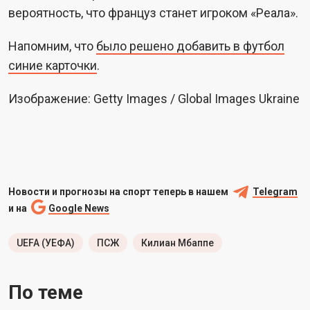
вероятность, что француз станет игроком «Реала».
Напомним, что
было решено добавить в футбол
синие карточки
.
Изображение: Getty Images / Global Images Ukraine
Новости и прогнозы на спорт теперь в нашем
Telegram
и на
Google News
UEFA (УЕФА)
ПСЖ
Килиан Мбаппе
По теме