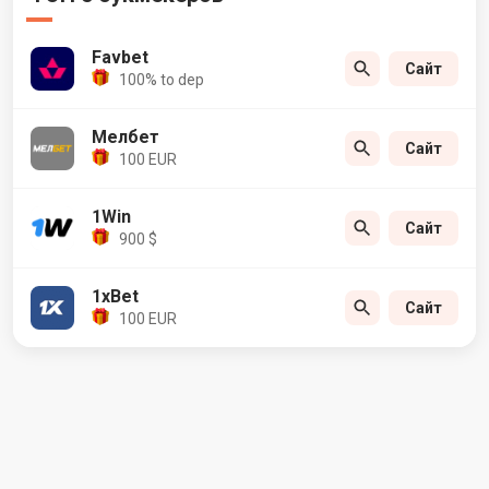
Favbet
Сайт
100% to dep
Мелбет
Сайт
100 EUR
1Win
Сайт
900 $
1xBet
Сайт
100 EUR